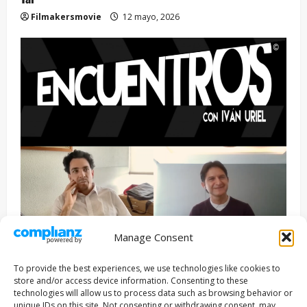
Filmakersmovie
12 mayo, 2026
Manage Consent
Entrevista
Series
To provide the best experiences, we use technologies like cookies to
ENCUENTROS CON IVÁN URIEL T3E22: JUAN PATRICIO
store and/or access device information. Consenting to these
RIVEROLL
technologies will allow us to process data such as browsing behavior or
unique IDs on this site. Not consenting or withdrawing consent, may