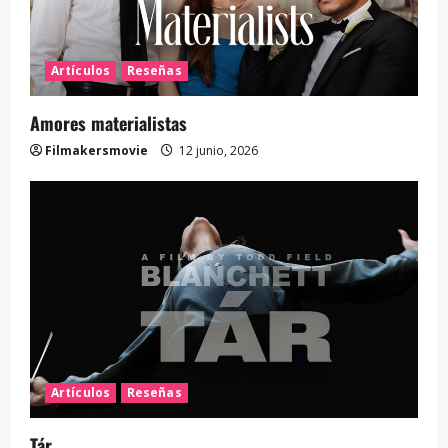
Artículos
Reseñas
Amores materialistas
Filmakersmovie
12 junio, 2026
Artículos
Reseñas
Tár