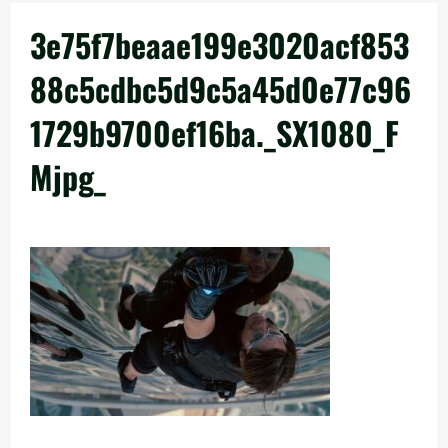
3e75f7beaae199e3020acf853
88c5cdbc5d9c5a45d0e77c96
1729b9700ef16ba._SX1080_F
Mjpg_