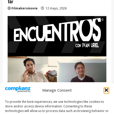
Tár
Filmakersmovie
12 mayo, 2026
Manage Consent
Entrevista
Series
To provide the best experiences, we use technologies like cookies to
ENCUENTROS CON IVÁN URIEL T3E22: JUAN PATRICIO
store and/or access device information. Consenting to these
RIVEROLL
technologies will allow us to process data such as browsing behavior or