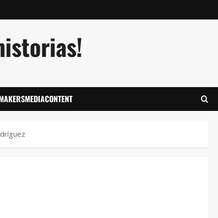
istorias!
LMAKERSMEDIACONTENT
odríguez