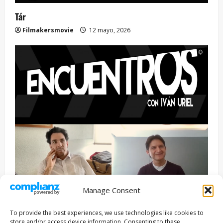
Tár
Filmakersmovie
12 mayo, 2026
Manage Consent
Entrevista
Series
To provide the best experiences, we use technologies like cookies to
ENCUENTROS CON IVÁN URIEL T3E22: JUAN PATRICIO
store and/or access device information. Consenting to these