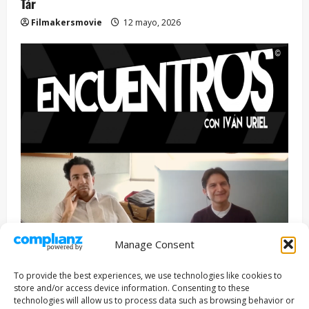
Tár
Filmakersmovie
12 mayo, 2026
Manage Consent
Entrevista
Series
To provide the best experiences, we use technologies like cookies to
ENCUENTROS CON IVÁN URIEL T3E22: JUAN PATRICIO
store and/or access device information. Consenting to these
RIVEROLL
technologies will allow us to process data such as browsing behavior or