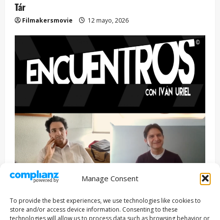
Tár
Filmakersmovie
12 mayo, 2026
Manage Consent
Entrevista
Series
To provide the best experiences, we use technologies like cookies to
ENCUENTROS CON IVÁN URIEL T3E22: JUAN PATRICIO
store and/or access device information. Consenting to these
RIVEROLL
technologies will allow us to process data such as browsing behavior or