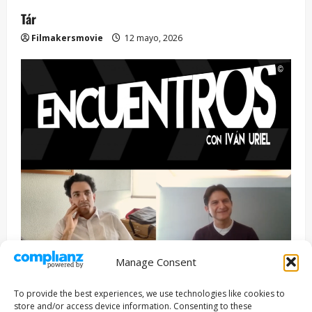
Tár
Filmakersmovie
12 mayo, 2026
Manage Consent
Entrevista
Series
To provide the best experiences, we use technologies like cookies to
ENCUENTROS CON IVÁN URIEL T3E22: JUAN PATRICIO
store and/or access device information. Consenting to these