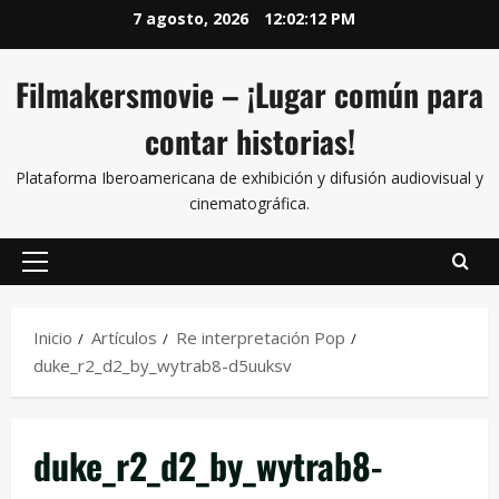
7 agosto, 2026
12:02:12 PM
Filmakersmovie – ¡Lugar común para
contar historias!
Plataforma Iberoamericana de exhibición y difusión audiovisual y
cinematográfica.
Inicio
Artículos
Re interpretación Pop
duke_r2_d2_by_wytrab8-d5uuksv
duke_r2_d2_by_wytrab8-