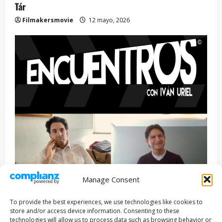
Tár
Filmakersmovie
12 mayo, 2026
Manage Consent
Entrevista
Series
To provide the best experiences, we use technologies like cookies to
ENCUENTROS CON IVÁN URIEL T3E22: JUAN PATRICIO
store and/or access device information. Consenting to these
RIVEROLL
technologies will allow us to process data such as browsing behavior or