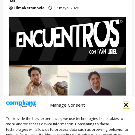
Filmakersmovie
12 mayo, 2026
Manage Consent
Entrevista
Series
To provide the best experiences, we use technologies like cookies to
ENCUENTROS CON IVÁN URIEL T3E22: JUAN PATRICIO
store and/or access device information. Consenting to these
RIVEROLL
technologies will allow us to process data such as browsing behavior or
unique IDs on this site. Not consenting or withdrawing consent, may