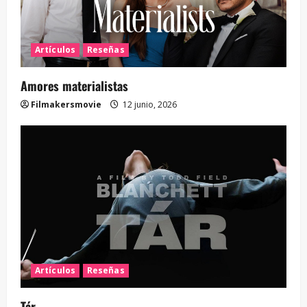
Artículos
Reseñas
Amores materialistas
Filmakersmovie
12 junio, 2026
Artículos
Reseñas
Tár