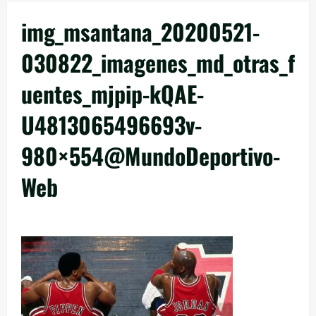
img_msantana_20200521-
030822_imagenes_md_otras_f
uentes_mjpip-kQAE-
U4813065496693v-
980×554@MundoDeportivo-
Web