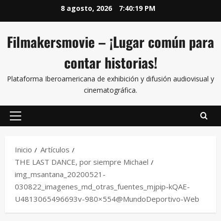
8 agosto, 2026
7:40:20 PM
Filmakersmovie – ¡Lugar común para
contar historias!
Plataforma Iberoamericana de exhibición y difusión audiovisual y
cinematográfica.
Inicio
Artículos
THE LAST DANCE, por siempre Michael
img_msantana_20200521-
030822_imagenes_md_otras_fuentes_mjpip-kQAE-
U4813065496693v-980×554@MundoDeportivo-Web