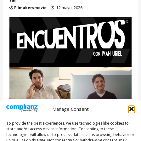
Filmakersmovie
12 mayo, 2026
Manage Consent
Entrevista
Series
To provide the best experiences, we use technologies like cookies to
ENCUENTROS CON IVÁN URIEL T3E22: JUAN PATRICIO
store and/or access device information. Consenting to these
RIVEROLL
technologies will allow us to process data such as browsing behavior or
unique IDs on this site. Not consenting or withdrawing consent, may