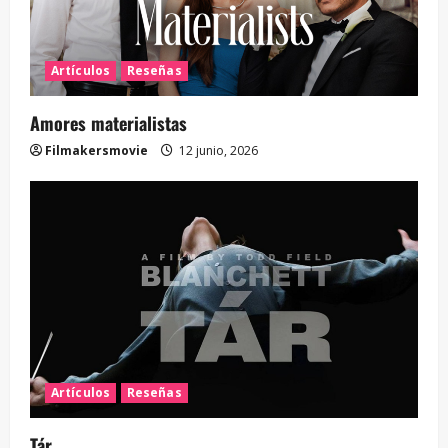
Artículos
Reseñas
Amores materialistas
Filmakersmovie
12 junio, 2026
Artículos
Reseñas
Tár