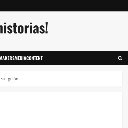
istorias!
LMAKERSMEDIACONTENT
 sin guión