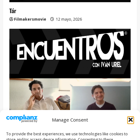
Tár
Filmakersmovie
12 mayo, 2026
Manage Consent
Entrevista
Series
To provide the best experiences, we use technologies like cookies to
ENCUENTROS CON IVÁN URIEL T3E22: JUAN PATRICIO
store and/or access device information. Consenting to these