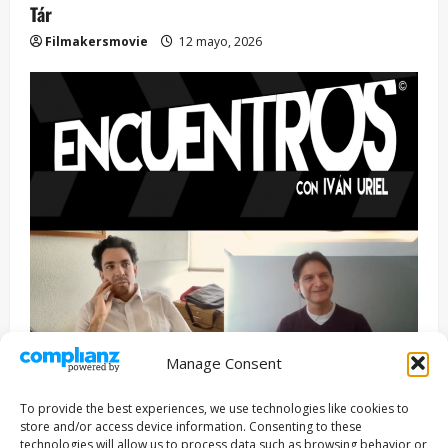
Tár
Filmakersmovie
12 mayo, 2026
Manage Consent
Entrevista
Series
To provide the best experiences, we use technologies like cookies to
ENCUENTROS CON IVÁN URIEL T3E22: JUAN PATRICIO
store and/or access device information. Consenting to these
RIVEROLL
technologies will allow us to process data such as browsing behavior or