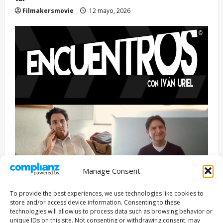
Filmakersmovie
12 mayo, 2026
Manage Consent
Entrevista
Series
To provide the best experiences, we use technologies like cookies to
ENCUENTROS CON IVÁN URIEL T3E22: JUAN PATRICIO
store and/or access device information. Consenting to these
RIVEROLL
technologies will allow us to process data such as browsing behavior or
unique IDs on this site. Not consenting or withdrawing consent, may