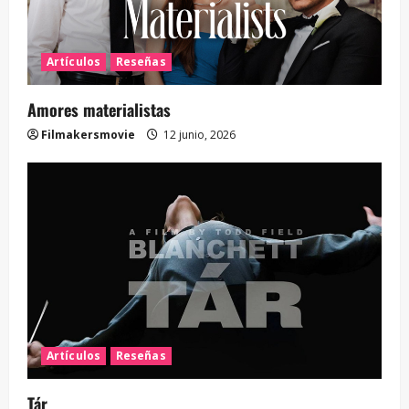
Artículos
Reseñas
Amores materialistas
Filmakersmovie
12 junio, 2026
Artículos
Reseñas
Tár