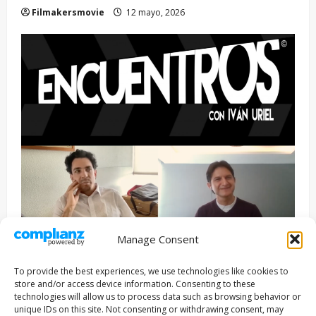
Filmakersmovie
12 mayo, 2026
Manage Consent
Entrevista
Series
To provide the best experiences, we use technologies like cookies to
ENCUENTROS CON IVÁN URIEL T3E22: JUAN PATRICIO
store and/or access device information. Consenting to these
RIVEROLL
technologies will allow us to process data such as browsing behavior or
unique IDs on this site. Not consenting or withdrawing consent, may