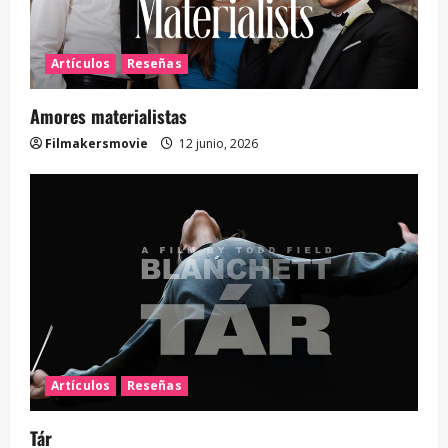
Artículos
Reseñas
Amores materialistas
Filmakersmovie
12 junio, 2026
Artículos
Reseñas
Tár