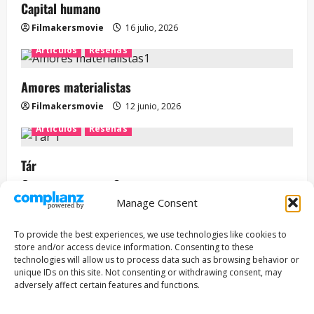
Capital humano
Filmakersmovie
16 julio, 2026
Artículos
Reseñas
Amores materialistas
Filmakersmovie
12 junio, 2026
Artículos
Reseñas
Tár
Filmakersmovie
12 mayo, 2026
Manage Consent
Entrevista
Series
To provide the best experiences, we use technologies like cookies to
ENCUENTROS CON IVÁN URIEL T3E22: JUAN PATRICIO
store and/or access device information. Consenting to these
RIVEROLL
technologies will allow us to process data such as browsing behavior or
unique IDs on this site. Not consenting or withdrawing consent, may
Filmakersmovie
5 mayo, 2026
adversely affect certain features and functions.