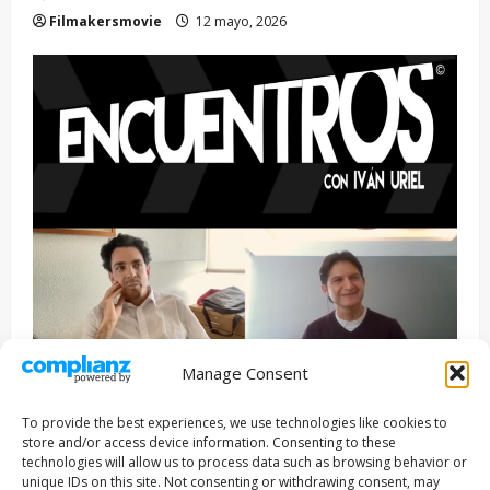
Filmakersmovie
12 mayo, 2026
Manage Consent
Entrevista
Series
To provide the best experiences, we use technologies like cookies to
ENCUENTROS CON IVÁN URIEL T3E22: JUAN PATRICIO
store and/or access device information. Consenting to these
RIVEROLL
technologies will allow us to process data such as browsing behavior or
unique IDs on this site. Not consenting or withdrawing consent, may