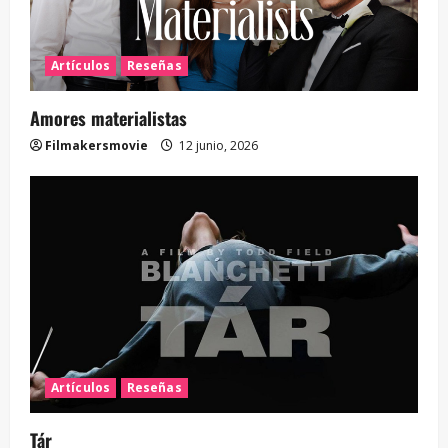
Artículos
Reseñas
Amores materialistas
Filmakersmovie
12 junio, 2026
Artículos
Reseñas
Tár