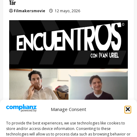
Tár
Filmakersmovie
12 mayo, 2026
Manage Consent
Entrevista
Series
To provide the best experiences, we use technologies like cookies to
ENCUENTROS CON IVÁN URIEL T3E22: JUAN PATRICIO
store and/or access device information. Consenting to these
RIVEROLL
technologies will allow us to process data such as browsing behavior or