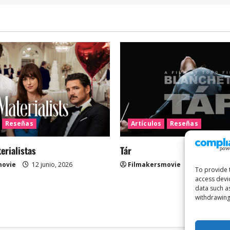
Reseñas
Artículos
Reseñas
rialistas
Tár
movie
12 junio, 2026
Filmakersmovie
12 mayo, 2
To provide 
access devi
data such a
withdrawing