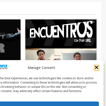
Manage Consent
Entrevista
Series
026
the best experiences, we use technologies like cookies to store and/or
ce information. Consenting to these technologies will allow us to process
ENCUENTROS CON IVÁN URIEL T3E22:
s browsing behavior or unique IDs on this site. Not consenting or
JUAN PATRICIO RIVEROLL
 consent, may adversely affect certain features and functions.
Filmakersmovie
5 mayo, 2026