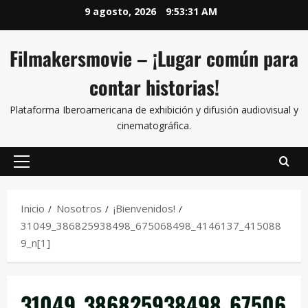
9 agosto, 2026
9:53:31 AM
Filmakersmovie – ¡Lugar común para
contar historias!
Plataforma Iberoamericana de exhibición y difusión audiovisual y
cinematográfica.
Inicio
Nosotros
¡Bienvenidos!
31049_386825938498_675068498_4146137_415088
9_n[1]
31049_386825938498_67506