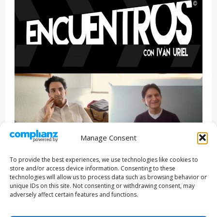
Manage Consent
Entrevista
Series
To provide the best experiences, we use technologies like cookies to
ENCUENTROS CON IVÁN URIEL T3E22: JUAN PATRICIO
store and/or access device information. Consenting to these
RIVEROLL
technologies will allow us to process data such as browsing behavior or
unique IDs on this site. Not consenting or withdrawing consent, may
Filmakersmovie
5 mayo, 2026
adversely affect certain features and functions.