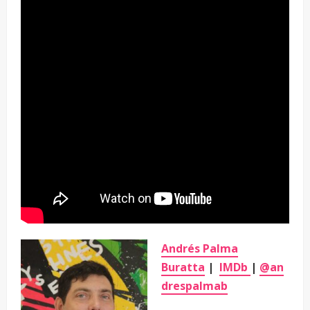
Andrés Palma
Buratta
|
IMDb
|
@an
drespalmab