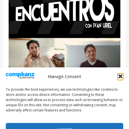
Manage Consent
Entrevista
Series
To provide the best experiences, we use technologies like cookies to
ENCUENTROS CON IVÁN URIEL T3E22: JUAN PATRICIO
store and/or access device information. Consenting to these
RIVEROLL
technologies will allow us to process data such as browsing behavior or
unique IDs on this site. Not consenting or withdrawing consent, may
Filmakersmovie
5 mayo, 2026
adversely affect certain features and functions.