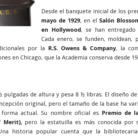
Desde el banquete inicial de los pr
mayo de 1929
, en el
Salón Blosso
en Hollywood
, se han entregado c
Cada enero, se funden, moldean, p
dicionales por la
R.S. Owens & Company
, la co
ones en Chicago, que la Academia conserva desde 19
 ½ pulgadas de altura y pesa 8 ½ libras. El diseño de
cepción original, pero el tamaño de la base ha vari
forma actual. Su nombre oficial es
Premio de la
Merit),
pero la estatuilla es más conocida por 
Una historia popular cuenta que la bibliotecaria