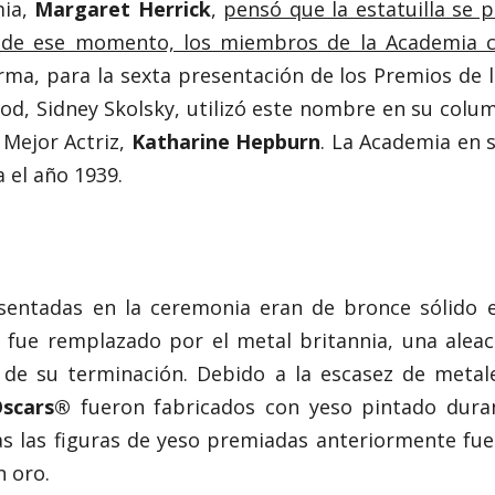
mia,
Margaret Herrick
,
pensó que la estatuilla se p
tir de ese momento, los miembros de la Academia 
orma, para la sexta presentación de los Premios de 
od, Sidney Skolsky, utilizó este nombre en su colum
 Mejor Actriz,
Katharine Hepburn
. La Academia en s
a el año 1939.
esentadas en la ceremonia eran de bronce sólido 
 fue remplazado por el metal britannia, una aleaci
do de su terminación. Debido a la escasez de meta
Oscars®
fueron fabricados con yeso pintado dura
odas las figuras de yeso premiadas anteriormente fu
 oro.