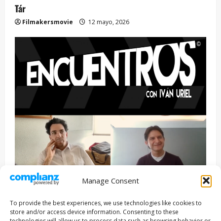
Tár
Filmakersmovie
12 mayo, 2026
Manage Consent
Entrevista
Series
To provide the best experiences, we use technologies like cookies to
ENCUENTROS CON IVÁN URIEL T3E22: JUAN PATRICIO
store and/or access device information. Consenting to these
technologies will allow us to process data such as browsing behavior or