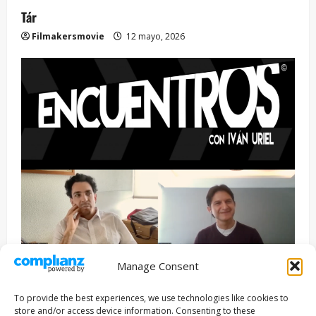
Tár
Filmakersmovie
12 mayo, 2026
Manage Consent
Entrevista
Series
To provide the best experiences, we use technologies like cookies to
ENCUENTROS CON IVÁN URIEL T3E22: JUAN PATRICIO
store and/or access device information. Consenting to these