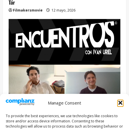
Tár
Filmakersmovie
12 mayo, 2026
Manage Consent
Entrevista
Series
To provide the best experiences, we use technologies like cookies to
ENCUENTROS CON IVÁN URIEL T3E22: JUAN PATRICIO
store and/or access device information. Consenting to these
RIVEROLL
technologies will allow us to process data such as browsing behavior or