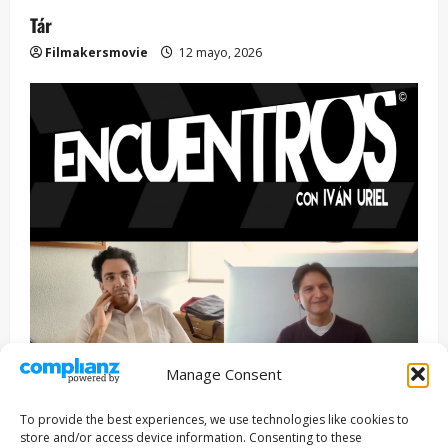
Tár
Filmakersmovie
12 mayo, 2026
Manage Consent
Entrevista
Series
To provide the best experiences, we use technologies like cookies to
ENCUENTROS CON IVÁN URIEL T3E22: JUAN PATRICIO
store and/or access device information. Consenting to these