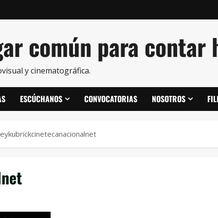
ar común para contar h
visual y cinematográfica.
AS
ESCÚCHANOS
CONVOCATORIAS
NOSOTROS
FI
leykubrickcinetecanacionalnet
lnet