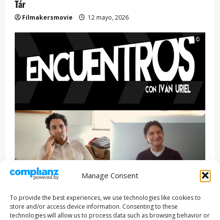
Tár
Filmakersmovie
12 mayo, 2026
Manage Consent
Entrevista
Series
To provide the best experiences, we use technologies like cookies to
ENCUENTROS CON IVÁN URIEL T3E22: JUAN PATRICIO
store and/or access device information. Consenting to these
RIVEROLL
technologies will allow us to process data such as browsing behavior or