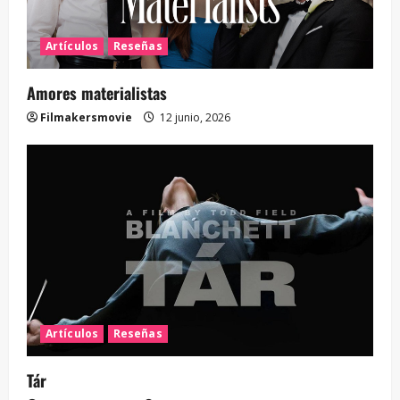
Artículos
Reseñas
Amores materialistas
Filmakersmovie
12 junio, 2026
Artículos
Reseñas
Tár