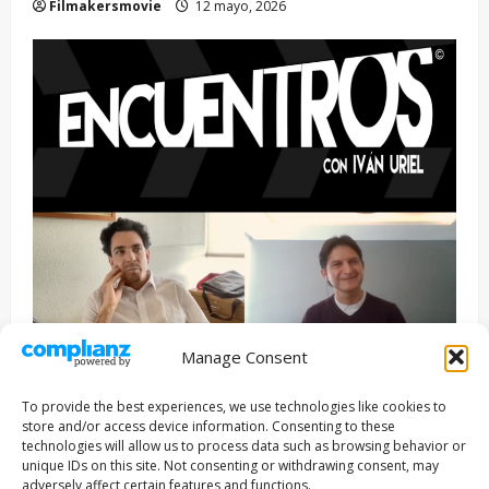
Filmakersmovie
12 mayo, 2026
Manage Consent
Entrevista
Series
To provide the best experiences, we use technologies like cookies to
ENCUENTROS CON IVÁN URIEL T3E22: JUAN PATRICIO
store and/or access device information. Consenting to these
RIVEROLL
technologies will allow us to process data such as browsing behavior or
unique IDs on this site. Not consenting or withdrawing consent, may
Filmakersmovie
5 mayo, 2026
adversely affect certain features and functions.