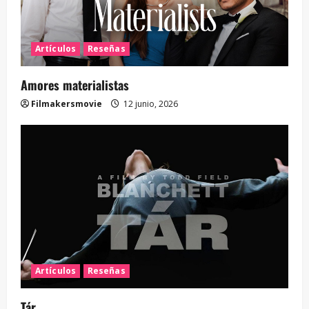
Artículos
Reseñas
Amores materialistas
Filmakersmovie
12 junio, 2026
Artículos
Reseñas
Tár