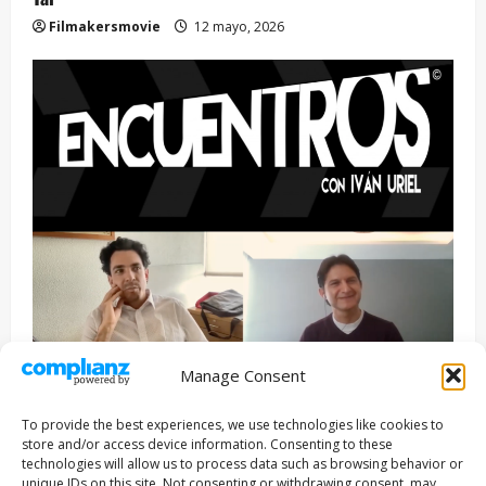
Filmakersmovie
12 mayo, 2026
Manage Consent
Entrevista
Series
To provide the best experiences, we use technologies like cookies to
ENCUENTROS CON IVÁN URIEL T3E22: JUAN PATRICIO
store and/or access device information. Consenting to these
RIVEROLL
technologies will allow us to process data such as browsing behavior or
unique IDs on this site. Not consenting or withdrawing consent, may