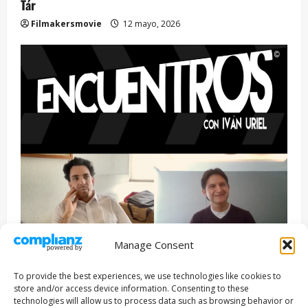
Tár
Filmakersmovie
12 mayo, 2026
Manage Consent
Entrevista
Series
To provide the best experiences, we use technologies like cookies to
ENCUENTROS CON IVÁN URIEL T3E22: JUAN PATRICIO
store and/or access device information. Consenting to these
RIVEROLL
technologies will allow us to process data such as browsing behavior or