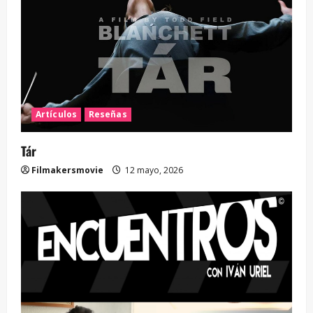
Artículos
Reseñas
Tár
Filmakersmovie
12 mayo, 2026