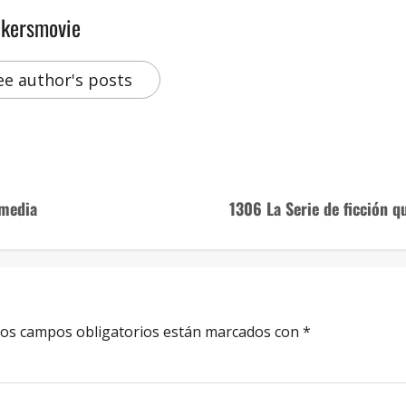
akersmovie
ee author's posts
smedia
1306 La Serie de ficción 
os campos obligatorios están marcados con
*