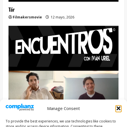
Tár
Filmakersmovie
12 mayo, 2026
Manage Consent
Entrevista
Series
To provide the best experiences, we use technologies like cookies to
ENCUENTROS CON IVÁN URIEL T3E22: JUAN PATRICIO
store and/or access device information. Consenting to these