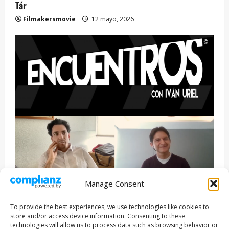
Tár
Filmakersmovie
12 mayo, 2026
Manage Consent
Entrevista
Series
To provide the best experiences, we use technologies like cookies to
ENCUENTROS CON IVÁN URIEL T3E22: JUAN PATRICIO
store and/or access device information. Consenting to these
RIVEROLL
technologies will allow us to process data such as browsing behavior or