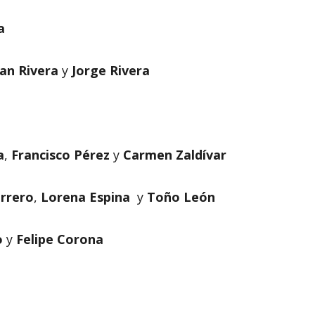
a
uan Rivera
y
Jorge Rivera
a
,
Francisco Pérez
y
Carmen Zaldívar
rrero
,
Lorena Espina
y
Toño León
o
y
Felipe Corona