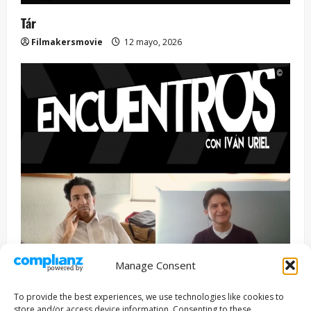
Tár
Filmakersmovie
12 mayo, 2026
Manage Consent
Entrevista
Series
To provide the best experiences, we use technologies like cookies to
ENCUENTROS CON IVÁN URIEL T3E22: JUAN PATRICIO
store and/or access device information. Consenting to these