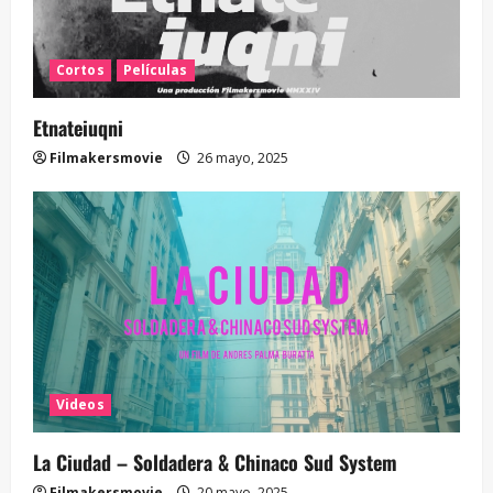
Cortos
Películas
Etnateiuqni
Filmakersmovie
26 mayo, 2025
Videos
La Ciudad – Soldadera & Chinaco Sud System
Filmakersmovie
20 mayo, 2025