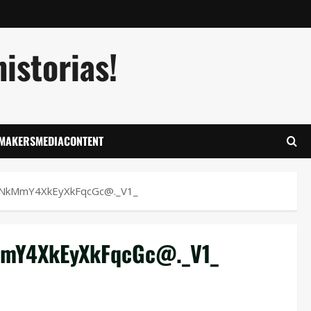
istorias!
LMAKERSMEDIACONTENT
MmY4XkEyXkFqcGc@._V1_
Y4XkEyXkFqcGc@._V1_