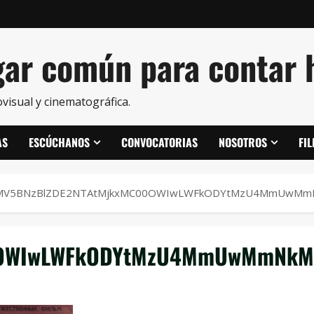
ar común para contar h
visual y cinematográfica.
AS
ESCÚCHANOS
CONVOCATORIAS
NOSOTROS
FI
MV5BNzBlZDE2NTAtMjkxMC00OWIwLWFkODYtMzU4MmUwMmNk
OWIwLWFkODYtMzU4MmUwMmNkMm