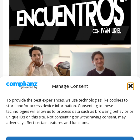
Manage Consent
Entrevista
Series
To provide the best experiences, we use technologies like cookies to
ENCUENTROS CON IVÁN URIEL T3E22: JUAN PATRICIO
store and/or access device information. Consenting to these
RIVEROLL
technologies will allow us to process data such as browsing behavior or
unique IDs on this site. Not consenting or withdrawing consent, may
Filmakersmovie
5 mayo, 2026
adversely affect certain features and functions.