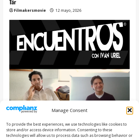
Tár
Filmakersmovie
12 mayo, 2026
Manage Consent
Entrevista
Series
To provide the best experiences, we use technologies like cookies to
ENCUENTROS CON IVÁN URIEL T3E22: JUAN PATRICIO
store and/or access device information. Consenting to these
RIVEROLL
technologies will allow us to process data such as browsing behavior or