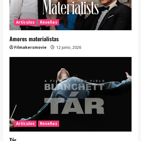
Artículos
Reseñas
Amores materialistas
Filmakersmovie
12 junio, 2026
Artículos
Reseñas
Tár