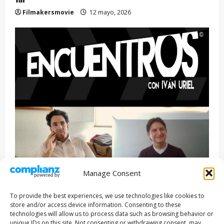
Filmakersmovie
12 mayo, 2026
Manage Consent
Entrevista
Series
To provide the best experiences, we use technologies like cookies to
ENCUENTROS CON IVÁN URIEL T3E22: JUAN PATRICIO
store and/or access device information. Consenting to these
RIVEROLL
technologies will allow us to process data such as browsing behavior or
unique IDs on this site. Not consenting or withdrawing consent, may