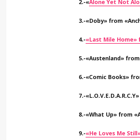
2.-«
Alone Yet Not Al
3.-«Doby» from «Anc
4.-
«Last Mile Home» 
5.-«Austenland» from
6.-«Comic Books» fr
7.-«L.O.V.E.D.A.R.C.Y
8.-«What Up» from «
9.-
«He Loves Me Still