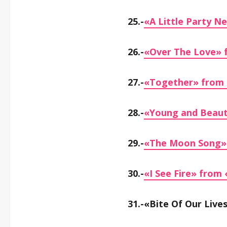
25.-
«A Little Party N
26.-
«Over The Love» 
27.-
«Together» from 
28.-
«Young and Beaut
29.-
«The Moon Song»
30.-
«I See Fire» from
31.-«Bite Of Our Live