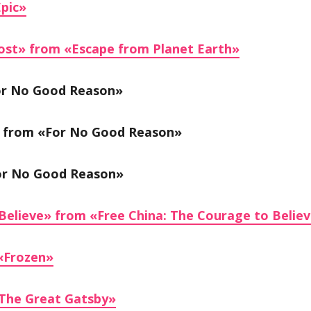
pic»
st» from «Escape from Planet Earth»
or No Good Reason»
 from «For No Good Reason»
or No Good Reason»
Believe» from «Free China: The Courage to Belie
«Frozen»
«The Great Gatsby»