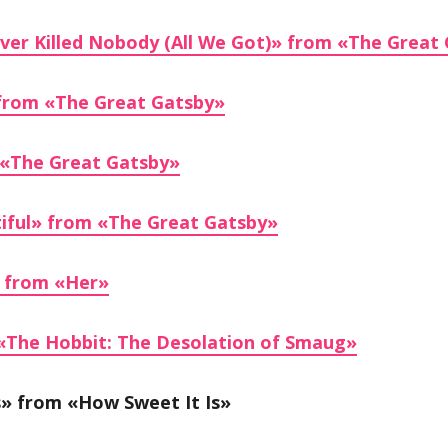
ever Killed Nobody (All We Got)» from «The Great
from «The Great Gatsby»
«The Great Gatsby»
iful» from «The Great Gatsby»
 from «Her»
 «The Hobbit: The Desolation of Smaug»
s» from «How Sweet It Is»