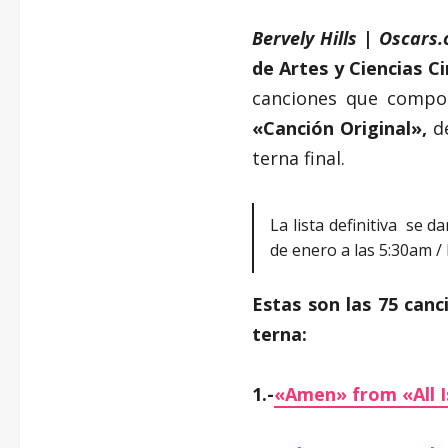
Bervely Hills | Oscars
de Artes y Ciencias C
canciones que compon
«Canción Original»,
de
terna final.
La lista definitiva se 
de enero a las 5:30am 
Estas son las 75 can
terna:
1.-
«Amen» from «All I