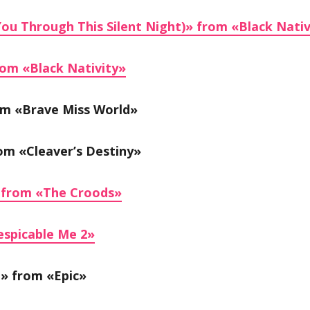
You Through This Silent Night)» from «Black Nativ
rom «Black Nativity»
om «Brave Miss World»
om «Cleaver’s Destiny»
 from «The Croods»
spicable Me 2»
t» from «Epic»