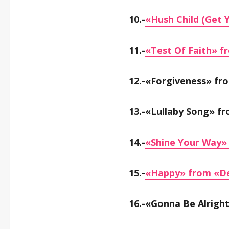
10.-
«Hush Child (Get 
11.-
«Test Of Faith» f
12.-«Forgiveness» fr
13.-«Lullaby Song» fr
14.-
«Shine Your Way»
15.-
«Happy» from «De
16.-«Gonna Be Alrigh