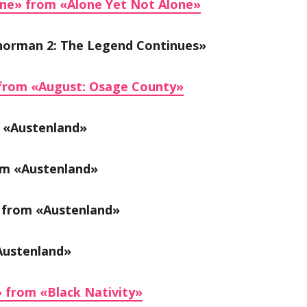
one» from «Alone Yet Not Alone»
horman 2: The Legend Continues»
from «August: Osage County»
 «Austenland»
om «Austenland»
» from «Austenland»
Austenland»
» from «Black Nativity»