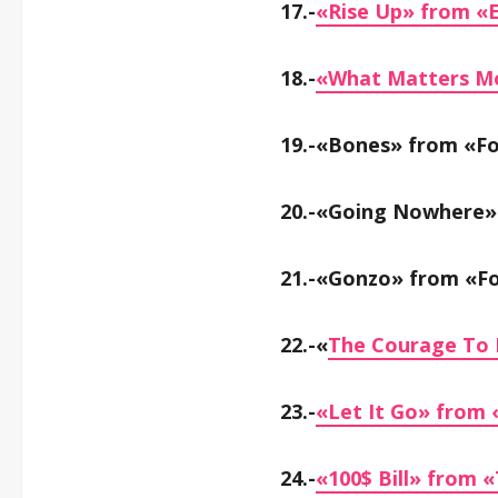
17.-
«Rise Up» from «E
18.-
«What Matters Mo
19.-«Bones» from «F
20.-«Going Nowhere»
21.-«Gonzo» from «F
22.-«
The Courage To 
23.-
«Let It Go» from 
24.-
«100$ Bill» from 