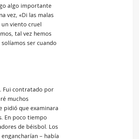
ngo algo importante
na vez, «Di las malas
y un viento cruel
imos, tal vez hemos
e solíamos ser cuando
Fui contratado por
miré muchos
e pidió que examinara
ns. En poco tiempo
adores de béisbol. Los
 engancharían – había