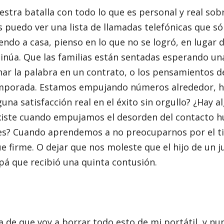
tra batalla con todo lo que es personal y real sob
s puedo ver una lista de llamadas telefónicas que só
ndo a casa, pienso en lo que no se logró, en lugar d
inúa. Que las familias están sentadas esperando un
ar la palabra en un contrato, o los pensamientos d
mporada. Estamos empujando números alrededor, h
una satisfacción real en el éxito sin orgullo? ¿Hay a
existe cuando empujamos el desorden del contacto 
tes? Cuando aprendemos a no preocuparnos por el 
e firme. O dejar que nos moleste que el hijo de un 
á que recibió una quinta contusión.
de que voy a borrar todo esto de mi portátil, y nunc