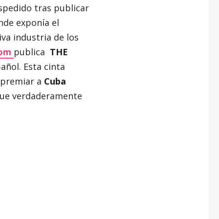
spedido tras publicar
nde exponía el
va industria de los
com
publica
THE
añol.
Esta cinta
 premiar a
Cuba
 que verdaderamente