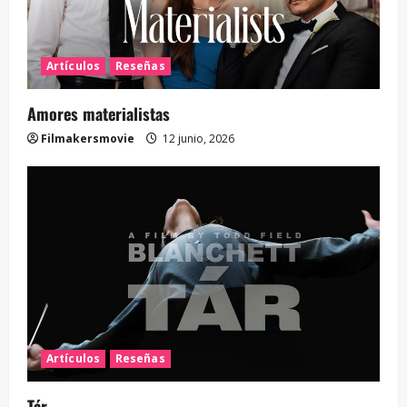
Artículos
Reseñas
Amores materialistas
Filmakersmovie
12 junio, 2026
Artículos
Reseñas
Tár