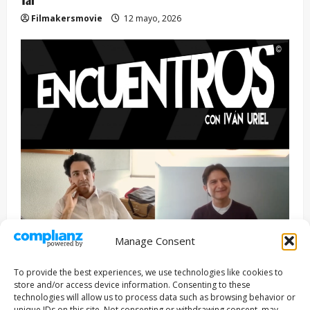
Filmakersmovie
12 mayo, 2026
Manage Consent
Entrevista
Series
To provide the best experiences, we use technologies like cookies to
ENCUENTROS CON IVÁN URIEL T3E22: JUAN PATRICIO
store and/or access device information. Consenting to these
RIVEROLL
technologies will allow us to process data such as browsing behavior or
unique IDs on this site. Not consenting or withdrawing consent, may