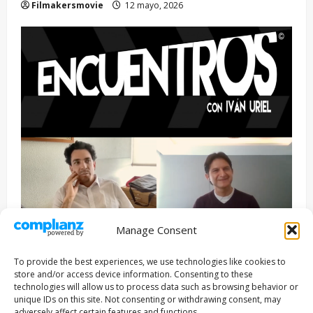
Filmakersmovie
12 mayo, 2026
Manage Consent
Entrevista
Series
To provide the best experiences, we use technologies like cookies to
ENCUENTROS CON IVÁN URIEL T3E22: JUAN PATRICIO
store and/or access device information. Consenting to these
RIVEROLL
technologies will allow us to process data such as browsing behavior or
unique IDs on this site. Not consenting or withdrawing consent, may
Filmakersmovie
5 mayo, 2026
adversely affect certain features and functions.