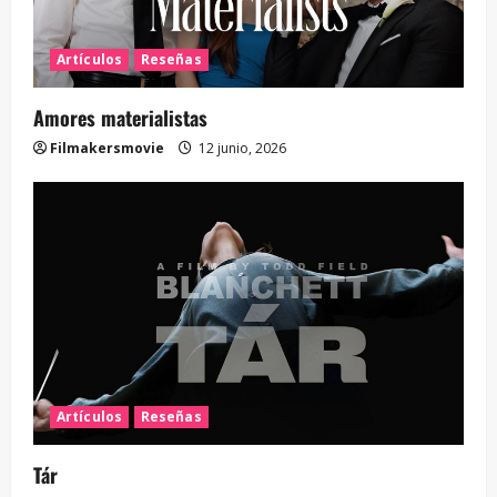
Artículos
Reseñas
Amores materialistas
Filmakersmovie
12 junio, 2026
Artículos
Reseñas
Tár